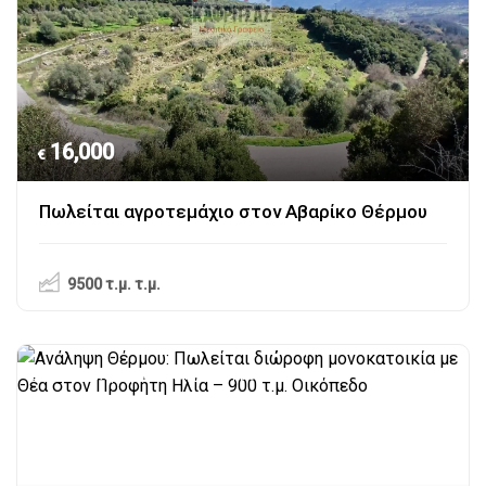
16,000
€
Πωλείται αγροτεμάχιο στον Αβαρίκο Θέρμου
9500 τ.μ.
τ.μ.
Αιτωλοακαρνανία
,
Ανάληψη Θέρμου