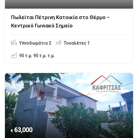
Πωλείται Πέτρινη Κατοικία στο Θέρμο –
Κεντρικό Γωνιακό Σημείο
Υπνοδωμάτια 2
Τουαλέτες 1
95 τ.μ. 95 τ.μ.
τ.μ.
Αιτωλοακαρνανία
,
Θέρμο
63,000
€