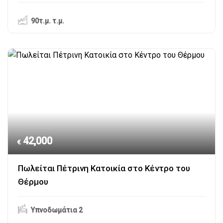
90τ.μ.
τ.μ.
Αιτωλοακαρνανία
,
Θέρμο
42,000
€
Πωλείται Πέτρινη Κατοικία στο Κέντρο του
Θέρμου
Υπνοδωμάτια 2