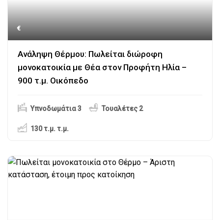
€
Ανάληψη Θέρμου: Πωλείται διώροφη
μονοκατοικία με Θέα στον Προφήτη Ηλία –
900 τ.μ. Οικόπεδο
Υπνοδωμάτια 3
Τουαλέτες 2
130 τ.μ.
τ.μ.
Αιτωλοακαρνανία
,
Θέρμο