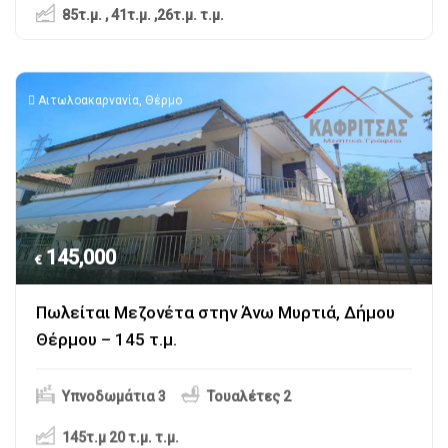
85τ.μ. , 41τ.μ. ,26τ.μ.
τ.μ.
Αιτωλοακαρνανία
,
Θέρμο
145,000
€
Πωλείται Μεζονέτα στην Άνω Μυρτιά, Δήμου
Θέρμου – 145 τ.μ.
Υπνοδωμάτια 3
Τουαλέτες 2
145τ.μ 20 τ.μ.
τ.μ.