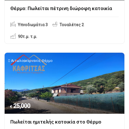
Θέρμο: Πωλείται πέτρινη διώροφη κατοικία
Υπνοδωμάτια 3
Τουαλέτες 2
90τ.μ.
τ.μ.
Αιτωλοακαρνανία
,
Θέρμο
25,000
€
Πωλείται ημιτελής κατοικία στο Θέρμο