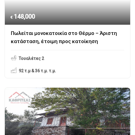
148,000
€
Πωλείται μονοκατοικία στο Θέρμο – Άριστη
κατάσταση, έτοιμη προς κατοίκηση
Τουαλέτες 2
92 τ.μ & 36 τ.μ.
τ.μ.
Αιτωλοακαρνανία
,
Βαρειά Τριχωνίδας