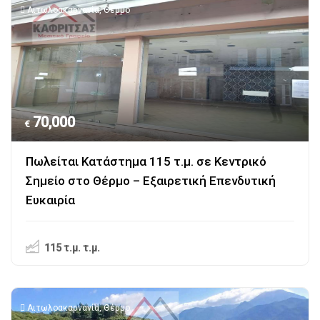
Αιτωλοακαρνανία
,
Θέρμο
70,000
€
Πωλείται Κατάστημα 115 τ.μ. σε Κεντρικό
Σημείο στο Θέρμο – Εξαιρετική Επενδυτική
Ευκαιρία
115 τ.μ.
τ.μ.
Αιτωλοακαρνανία
,
Θέρμο