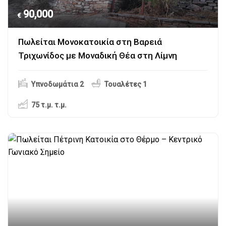
90,000
€
Πωλείται Μονοκατοικία στη Βαρειά
Τριχωνίδος με Μοναδική Θέα στη Λίμνη
Υπνοδωμάτια 2
Τουαλέτες 1
75 τ.μ.
τ.μ.
Αιτωλοακαρνανία
,
Θέρμο