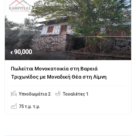
Αιτωλοακαρνανία
,
Βαρειά Τριχωνίδας
90,000
€
Πωλείται Μονοκατοικία στη Βαρειά
Τριχωνίδος με Μοναδική Θέα στη Λίμνη
Υπνοδωμάτια 2
Τουαλέτες 1
75 τ.μ.
τ.μ.